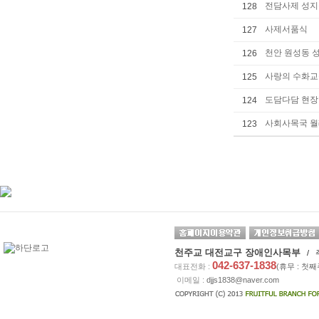
전담사제 성지순
128
사제서품식
127
천안 원성동 
126
사랑의 수화교
125
도담다담 현장
124
사회사목국 
123
천주교 대전교구 장애인사목부
/ 
042-637-1838
대표전화 :
(휴무 : 첫
이메일 :
djjs1838@naver.com