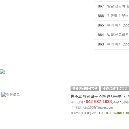
발달 선교회 월
867
김민엽 신부님 
866
수어 미사 (오
865
발달 선교회 미
864
수어 미사 (오
863
천주교 대전교구 장애인사목부
/ 
042-637-1838
대표전화 :
(휴무 : 첫
이메일 :
djjs1838@naver.com