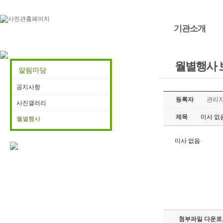
기관소개
월별행사 
알림마당
공지사항
등록자
관리
사진갤러리
제목
미사 없
월별행사
미사 없음
첨부파일 다운로