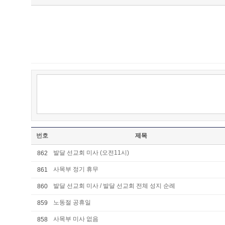
번호
제목
발달 선교회 미사 (오전11시)
862
사목부 정기 휴무
861
발달 선교회 미사 / 발달 선교회 전체 성지 순례
860
노동절 공휴일
859
사목부 미사 없음
858