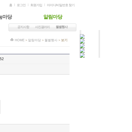
홈
로그인
회원가입
아이디/비밀번호 찾기
눔마당
알림마당
공지사항
사진갤러리
월별행사
HOME
>
알림마당
>
월별행사
>
보기
852