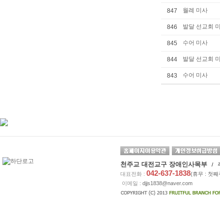
월례 미사
847
발달 선교회 
846
수어 미사
845
발달 선교회 
844
수어 미사
843
천주교 대전교구 장애인사목부
/ 
042-637-1838
대표전화 :
(휴무 : 첫
이메일 :
djjs1838@naver.com