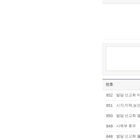
번호
발달 선교회 미
852
시각,지체,농인
851
발달 선교회 열
850
사목부 휴무
849
발달 선교회 월
848