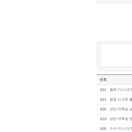
번호
월례 미사 (오전
822
발달 선교회 월
821
성탄 대축일 낮
820
성탄 대축일 전
819
수어 미사 (오전
818