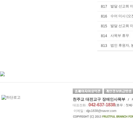
발달 선교회 미
817
수어 미사 (오전
816
발달 선교회 미
815
사목부 휴무
814
법인 후원자, 
813
천주교 대전교구 장애인사목부
/ 
042-637-1838
대표전화 :
(휴무 : 첫
이메일 :
djjs1838@naver.com