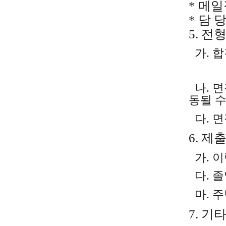
* 메일접
* 담 당
5.
전
가
.
합
나
.
면
동될 수
다
.
면
6.
제
가. 
다
.
졸
마
.
주
7.
기