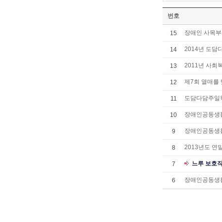
번호
장애인 사목부
15
2014년 도
14
2011년 사회
13
제7회 열매를
12
도담다담주일
11
장애인공동생활
10
장애인공동생활
9
2013년도 
8
느루 보호
7
장애인공동생활
6