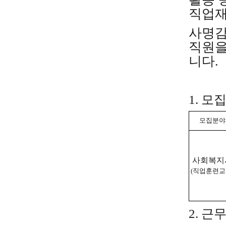
직업재
사명감
직원을
니다.
1.
모
모집분야
사회복지
(직업훈련
교
2.
근