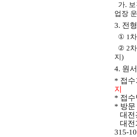
가
.
보
업장 
3. 전
①
1
차
②
2
차
지
)
4.
원
* 접수
지
* 접수
* 방문
대전광
대전
315-10