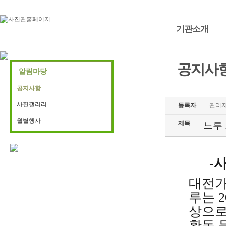
기관소개
공지사항
알림마당
공지사항
사진갤러리
등록자
관리
월별행사
제목
느루
-
대전가
루는 
상으로
활동 