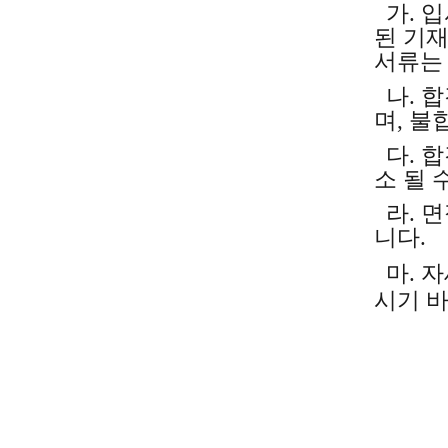
가
.
입
된 기
서류는
나
.
합
며
,
불
다
.
합
소 될 
라
.
면
니다
.
마
.
자
시기 