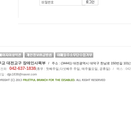
주교 대전교구 장애인사목부
/ 주소 : (34441) 대전광역시 대덕구 한남로 150번길 101(오
042-637-1838
전화 :
(휴무 : 첫째주일,다섯째주 주일, 매주월요일, 공휴일)
/
팩스 : 04
일 :
djjs1838@naver.com